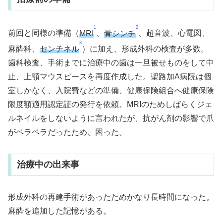
1
2
前回と同様の準備（
MRI
、
骨シンチ
、超音波、心電図、
3
麻酔科、
センチネル
）に加え、形成外科の検査が多数。
歯科検査、手術までに治療中の歯は一旦被せものをして中
止、上顎マウスピースを再度作成した。聖路加A病院は個
室しかなく、入院費などの準備、健康保険組合へ健康保険
限度額適用認定証の発行を依頼。MRIのためしばらくジェ
ルネイルをしないように言われたが、抗がん剤の影響で爪
がペラペラだったため、困った。
治療中の出来事
形成外科の再建手術があったためかなり長時間になった。
麻酔を追加した記憶がある。