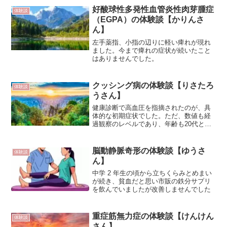
好酸球性多発性血管炎性肉芽腫症
体験談
（EGPA）の体験談【かりんさ
ん】
左手薬指、小指の辺りに軽い痺れが現れ
ました。今まで痺れの症状が続いたこと
はありませんでした。
クッシング病の体験談【りさたろ
体験談
うさん】
健康診断で高血圧を指摘されたのが、具
体的な初期症状でした。ただ、数値も経
過観察のレベルであり、年齢も20代とい
うことから、今すぐ何か治療を始めるに
は至りませんでした。
脳動静脈奇形の体験談【ゆうさ
体験談
ん】
中学 2 年生の頃から立ちくらみとめまい
が続き、貧血だと思い市販の鉄分サプリ
を飲んでいましたが改善しませんでした
重症筋無力症の体験談【けんけん
体験談
さん】