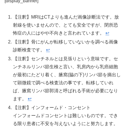
[display_banner]
【注釈】MRIはCTよりも進んだ画像診断法です。放
射線を使いませんので、とても安全ですが、閉所恐
怖症の人にはやや不向きと言われています。
↩︎
【注釈】骨にがんが転移していないかを調べる画像
診断検査です。
↩︎
【注釈】センチネルとは見張りという意味です。セ
ンチネルリンパ節生検と言い、乳房内から乳癌細胞
が最初にたどり着く、腋窩(脇の下)リンパ節を摘出し
て顕微鏡で調べる検査法の事です。転移していれ
ば、腋窩リンパ節郭清と呼ばれる手術が必要になり
ます。
↩︎
【注釈】インフォームド・コンセント
インフォームドコンセントは難しいものです。でき
る限り患者に不安を与えないようにと努力します。