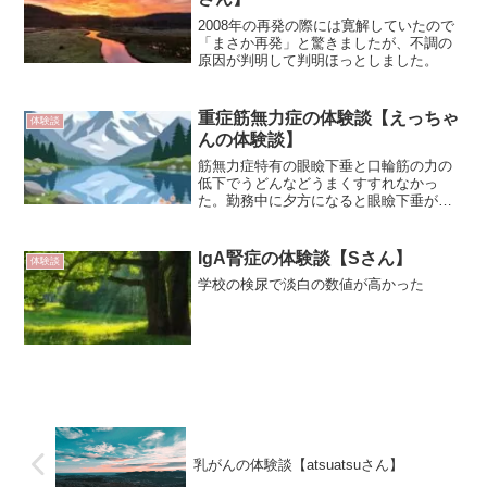
2008年の再発の際には寛解していたので
「まさか再発」と驚きましたが、不調の
原因が判明して判明ほっとしました。
重症筋無力症の体験談【えっちゃ
体験談
んの体験談】
筋無力症特有の眼瞼下垂と口輪筋の力の
低下でうどんなどうまくすすれなかっ
た。勤務中に夕方になると眼瞼下垂が発
生、四肢の筋力も落ちた
IgA腎症の体験談【Sさん】
体験談
学校の検尿で淡白の数値が高かった
乳がんの体験談【atsuatsuさん】