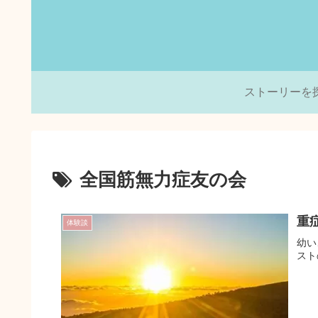
ストーリーを
全国筋無力症友の会
重
体験談
幼い
スト